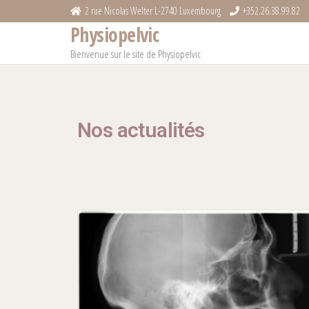
2 rue Nicolas Welter L-2740 Luxembourg
+352.26.38.99.82
Physiopelvic
Bienvenue sur le site de Physiopelvic
Nos actualités