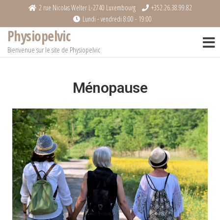
2 rue Nicolas Welter L-2740 Luxembourg
+352.26.38.99.82
Lundi - vendredi 8:00 - 19:00
Physiopelvic
Bienvenue sur le site de Physiopelvic
Ménopause